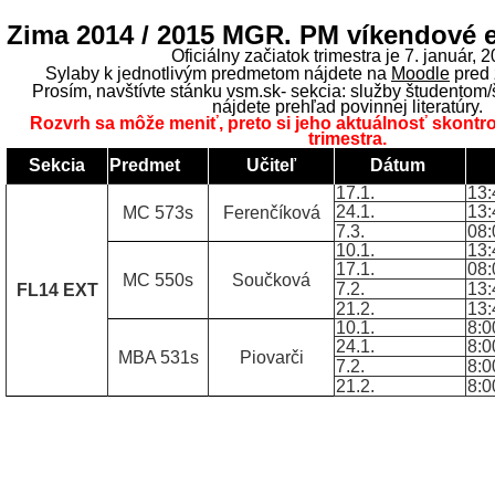
Zima 2014 / 2015 MGR. PM víkendové 
Oficiálny začiatok trimestra je 7. január, 2
Sylaby k jednotlivým predmetom nájdete na
Mo
odle
pred 
Prosím, navštívte stánku vsm.sk- sekcia: služby študentom/
nájdete prehľad povinnej literatúry.
Rozvrh sa môže meniť, preto si jeho aktuálnosť skontro
trimestra.
Sekcia
Predmet
Učiteľ
Dátum
17.1.
13:
24.1.
13:
MC 573s
Ferenčíková
7.3.
08:
10.1.
13:
17.1.
08:
MC 550s
Součková
7.2.
13:
FL14 EXT
21.2.
13:
10.1.
8:0
24.1.
8:0
MBA 531s
Piovarči
7.2.
8:0
21.2.
8:0