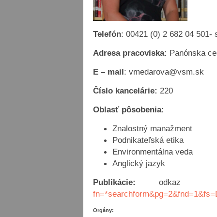
Telefón
: 00421 (0) 2 682 04 501- 
Adresa pracoviska:
Panónska ces
E – mail
: vmedarova@vsm.sk
Číslo kancelárie:
220
Oblasť pôsobenia:
Znalostný manažment
Podnikateľská etika
Environmentálna veda
Anglický jazyk
Publikácie:
odkaz na d
fn=*searchform&pg=2&fnd=1&f
Orgány: