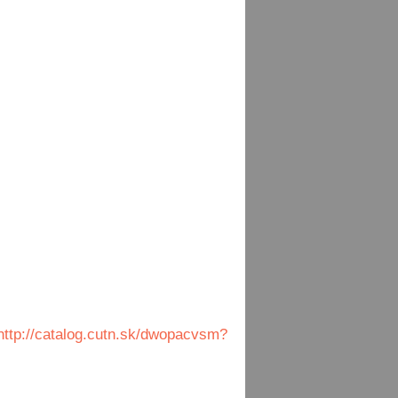
http://catalog.cutn.sk/dwopacvsm?