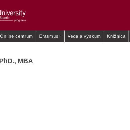
Online centrum
Erasmus+
Veda a výskum
Knižnica
ADEMICKEJ
VNÚTORNÉ PREDPISY A
VNÚTORNÝ SYSTÉM 
VY
DOKUMENTY
, PhD., MBA