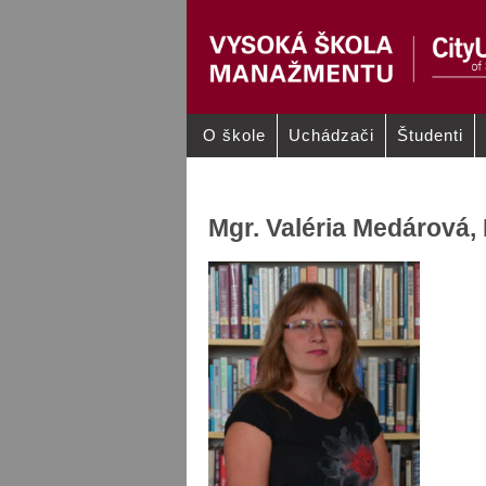
O škole
Uchádzači
Študenti
ÚVOD
ORGÁNY AK
SAMOSPRÁ
Mgr. Valéria Medárová