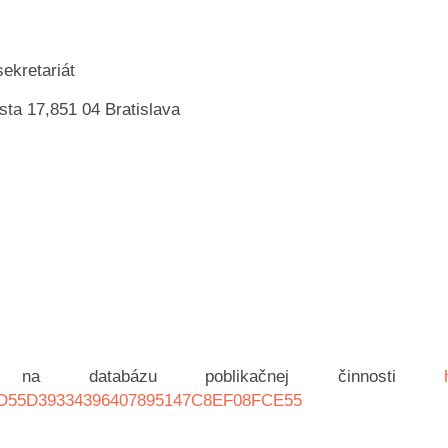
sekretariát
ta 17,851 04 Bratislava
atabázu poblikačnej činnosti
s=D55D39334396407895147C8EF08FCE55