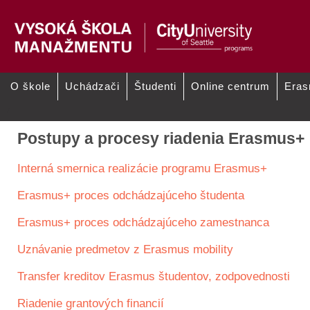
O škole
Uchádzači
Študenti
Online centrum
Era
/
Postupy a procesy riadenia Erasmus+
Interná smernica realizácie programu Erasmus+
Erasmus+ proces odchádzajúceho študenta
Erasmus+ proces odchádzajúceho zamestnanca
Uznávanie predmetov z Erasmus mobility
Transfer kreditov Erasmus študentov, zodpovednosti
Riadenie grantových financií