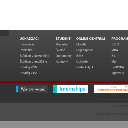
UCHÁDZAČI
ŠTUDENTI
ONLINE CENTRUM
PROGRAM
Informácie
Rozvrhy
Moodle
BSBA
Prihláška
Školné
Brightspace
MBA
Štúdium v slovenčine
Dokumenty
ESO
Bc.
Štúdium v angličtine
Kontakty
Uploader
Mgr.
Katalóg VŠM
Portál CityU
Bc/BSBA
Katalóg CityU
Mgr/MBA
Vysoká škola manažme
© Copyrigh
Stránky generuje
redak