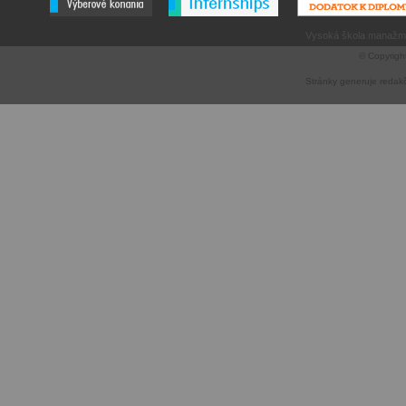
Vysoká škola manažme
© Copyrigh
Stránky generuje
redak