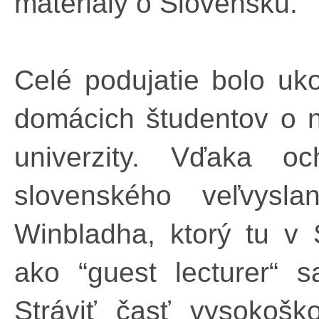
materiály o Slovensku.
Celé podujatie bolo u
domácich študentov o na
univerzity. Vďaka oc
slovenského veľvysl
Winbladha, ktorý tu v 
ako “guest lecturer“ 
Stráviť časť vysokoško