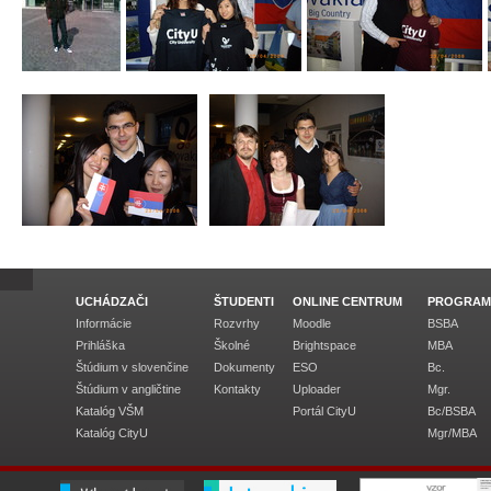
UCHÁDZAČI
ŠTUDENTI
ONLINE CENTRUM
PROGRAM
Informácie
Rozvrhy
Moodle
BSBA
Prihláška
Školné
Brightspace
MBA
Štúdium v slovenčine
Dokumenty
ESO
Bc.
Štúdium v angličtine
Kontakty
Uploader
Mgr.
Katalóg VŠM
Portál CityU
Bc/BSBA
Katalóg CityU
Mgr/MBA