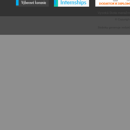
Vysoká škola manažme
© Copyrigh
Stránky generuje
redak