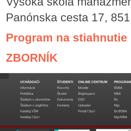
Vysoká škola manažme
Panónska cesta 17, 851 
Program na stiahnutie
ZBORNÍK
UCHÁDZAČI
ŠTUDENTI
ONLINE CENTRUM
PROGRAM
Informácie
Rozvrhy
Moodle
BSBA
Prihláška
Školné
Brightspace
MBA
Štúdium v slovenčine
Dokumenty
ESO
Bc.
Štúdium v angličtine
Kontakty
Uploader
Mgr.
Katalóg VŠM
Portál CityU
Bc/BSBA
Katalóg CityU
Mgr/MBA