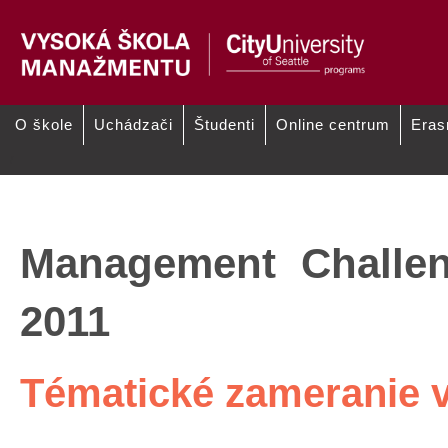
O škole
Uchádzači
Študenti
Online centrum
Era
/
Konferencie VŠM - Management
Workshopy VŠM - International
Challenges in the 21st Century
Workshop on Knowledge
Management
Management Challen
2011
Tématické zameranie v