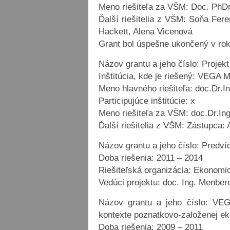
Meno riešiteľa za VŠM: Doc. PhDr
Ďalší riešitelia z VŠM: Soňa Fer
Hackett, Alena Vicenová
Grant bol úspešne ukončený v ro
Názov grantu a jeho číslo: Projek
Inštitúcia, kde je riešený: VEGA
Meno hlavného riešiteľa: doc.Dr.
Participujúce inštitúcie: x
Meno riešiteľa za VŠM: doc.Dr.I
Ďalší riešitelia z VŠM: Zástupca: 
Názov grantu a jeho číslo: Predv
Doba riešenia: 2011 – 2014
Riešiteľská organizácia: Ekonomi
Vedúci projektu: doc. Ing. Menber
Názov grantu a jeho číslo: VEG
kontexte poznatkovo-založenej eko
Doba riešenia: 2009 – 2011