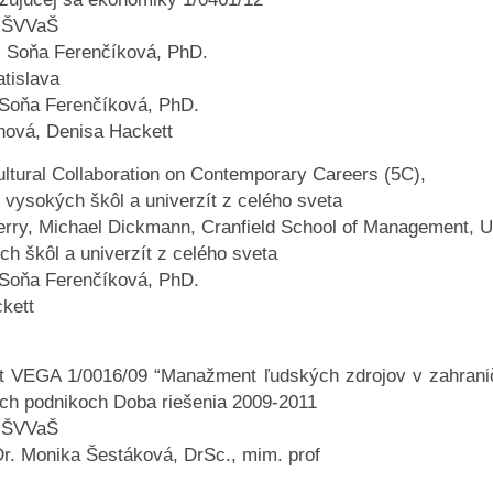
 MŠVVaŠ
g. Soňa Ferenčíková, PhD.
atislava
. Soňa Ferenčíková, PhD.
enová, Denisa Hackett
tural Collaboration on Contemporary Careers (5C),
38 vysokých škôl a univerzít z celého sveta
erry, Michael Dickmann, Cranfield School of Management, 
ých škôl a univerzít z celého sveta
. Soňa Ferenčíková, PhD.
ckett
ekt VEGA 1/0016/09 “Manažment ľudských zdrojov v zahran
ých podnikoch Doba riešenia 2009-2011
 MŠVVaŠ
Dr. Monika Šestáková, DrSc., mim. prof