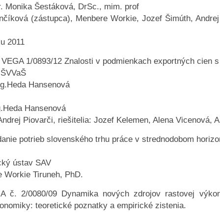
. Monika Šestáková, DrSc., mim. prof
enčíková (zástupca), Menbere Workie, Jozef Šimúth, Andrej
ku 2011
t VEGA 1/0893/12 Znalosti v podmienkach exportných cien s 
 MŠVVaŠ
Ing.Heda Hansenová
ng.Heda Hansenová
Andrej Piovarči, riešitelia: Jozef Kelemen, Alena Vicenová, 
ídanie potrieb slovenského trhu práce v strednodobom horiz
cký ústav SAV
e Workie Tiruneh, PhD.
A č. 2/0080/09 Dynamika nových zdrojov rastovej výkon
nomiky: teoretické poznatky a empirické zistenia.