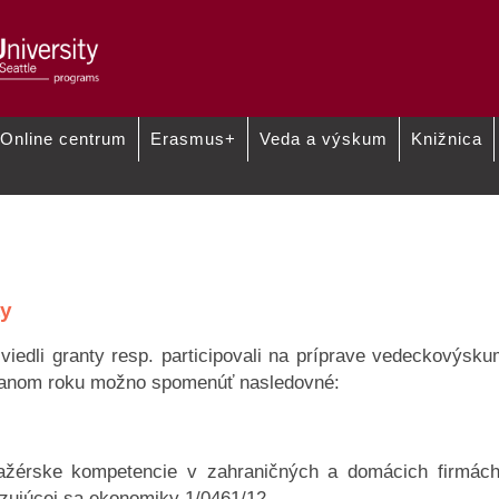
Online centrum
Erasmus+
Veda a výskum
Knižnica
decko-výskumnej
Projekty do roku 2015
Projekt obnovy infraš
roku 2016
VaV
ty
 viedli granty resp. participovali na príprave vedeckovýsk
danom roku možno spomenúť nasledovné:
ažérske kompetencie v zahraničných a domácich firmác
izujúcej sa ekonomiky 1/0461/12