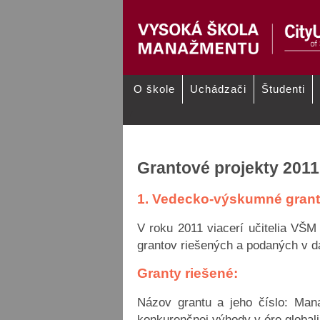
O škole
Uchádzači
Študenti
/
Zameranie vedecko-výskumnej
Správy o ve
činnosti
činnosti od 
Grantové projekty 2011
1. Vedecko-výskumné gran
V roku 2011 viacerí učitelia VŠM
grantov riešených a podaných v 
Granty riešené:
Názov grantu a jeho číslo: Man
konkurenčnej výhody v ére global