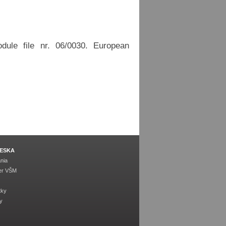
ule file nr. 06/0030. European
ESKA
nia
er VŠM
tky
y