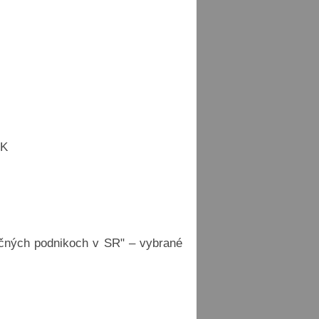
UK
ičných podnikoch v SR" – vybrané