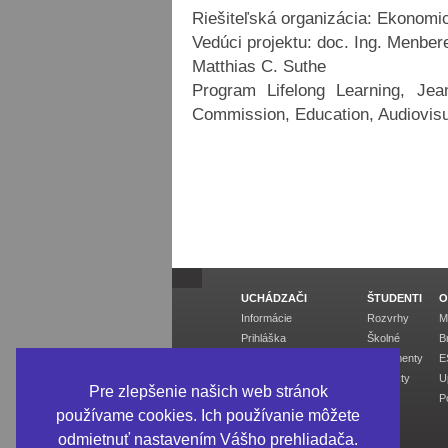
Riešiteľská organizácia: Ekonomi
Vedúci projektu: doc. Ing. Menber
Matthias C. Suthe
Program Lifelong Learning, Je
Commission, Education, Audiovisua
UCHÁDZAČI
ŠTUDENTI
O
Informácie
Rozvrhy
M
Prihláška
Školné
B
Štúdium v slovenčine
Dokumenty
E
Štúdium v angličtine
Kontakty
U
Pre zlepšenie našich web stránok
Katalóg VŠM
P
používame cookies. Ich používanie môžete
Katalóg CityU
odmietnuť nastavením Vášho prehliadača.