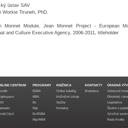
cký ústav SAV
e Workie Tiruneh, PhD.
an Monnet Module. Jean Monnet Project - European Mod
l and Culture Executive Agency, 2006-2011, titleholder
NLINE CENTRUM
PROGRAMY
KNIŽNICA
KONTAKTY
ÚRADNÁ VÝV
oodle
BSBA
Online katalóg
Bratislava
Výberové kona
rightspace
MBA
Knižničné zdroje
Dlhodobý zám
SO
Bc.
Služby
Legislatíva
ploader
Mgr.
Kontakty
Školné a popla
ortál CityU
Bc/BSBA
Výročné správ
Mgr/MBA
Rada Kvality