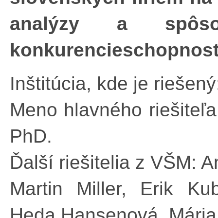
analýzy a spôs
konkurencieschopnos
Inštitúcia, kde je riešen
Meno hlavného riešiteľa
PhD.
Ďalší riešitelia z VŠM: 
Martin Miller, Erik Ku
Heda Hansenová, Mária 