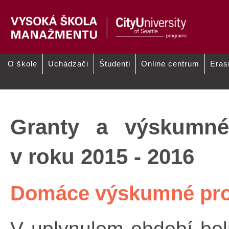
O škole
Uchádzači
Študenti
Online centrum
Era
/
Zameranie vedecko-výskumnej
Správy o vedecko-výskumnej
Projekt
činnosti
činnosti od roku 2016
Granty a výskumn
v roku 2015 - 2016
Domáce výskumné pro
V uplynulom období bo