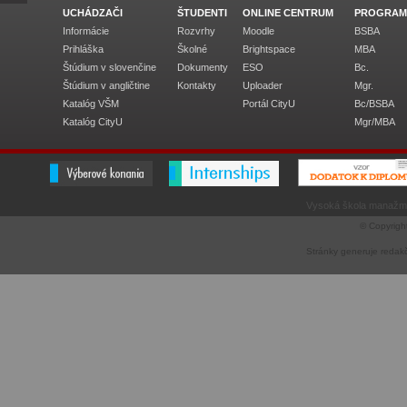
UCHÁDZAČI
ŠTUDENTI
ONLINE CENTRUM
PROGRAM
Informácie
Rozvrhy
Moodle
BSBA
Prihláška
Školné
Brightspace
MBA
Štúdium v slovenčine
Dokumenty
ESO
Bc.
Štúdium v angličtine
Kontakty
Uploader
Mgr.
Katalóg VŠM
Portál CityU
Bc/BSBA
Katalóg CityU
Mgr/MBA
Vysoká škola manažme
© Copyrigh
Stránky generuje
redak