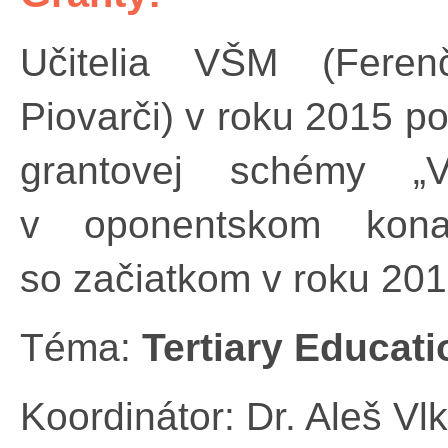
Učitelia VŠM (Ferenč
Piovarči) v roku 2015 po
grantovej schémy „
v oponentskom kon
so začiatkom v roku 20
Téma:
Tertiary Educati
Koordinátor: Dr. Aleš Vl