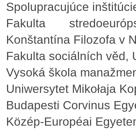
Spolupracujúce inštitúci
Fakulta stredoeuróp
Konštantína Filozofa v N
Fakulta sociálních věd, 
Vysoká škola manažmen
Uniwersytet Mikołaja Ko
Budapesti Corvinus Eg
Közép-Européai Egyete