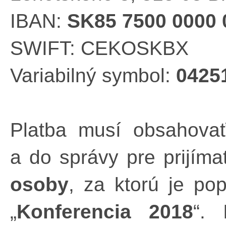
IBAN:
SK85 7500 0000 
SWIFT: CEKOSKBX
Variabilný symbol:
0425
Platba musí obsahova
a do správy pre prijím
osoby
, za ktorú je p
„
Konferencia 2018
“.