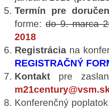
Termín pre doručen
forme:
do 9. marca 
2018
Registrácia
na konfe
REGISTRAČNÝ FOR
Kontakt
pre zasla
m21century@vsm.s
Konferenčný poplatok