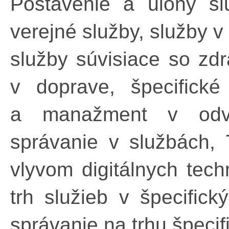
Postavenie a úlohy sl
verejné služby, služby v
služby súvisiace so zd
v doprave, špecifické
a manažment v odvetv
správanie v službách
vlyvom digitálnych techn
trh služieb v špecifick
správanie na trhu špecifi