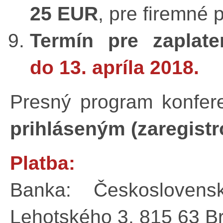
25 EUR
, pre firemné 
Termín pre zaplate
do 13. apríla 2018.
Presný program konfer
prihláseným (zaregist
Platba:
Banka: Českoslovens
Lehotského 3, 815 63 Br