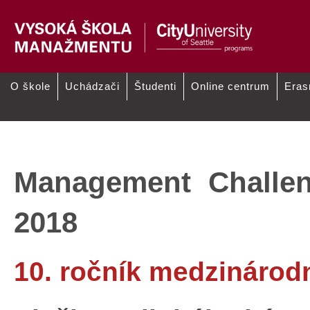
O škole
Uchádzači
Študenti
Online centrum
Era
/
Konferencie VŠM - Management
Workshopy VŠM - International
Challenges in the 21st Century
Workshop on Knowledge
Management
Management Challen
2018
10. ročník medzinárod