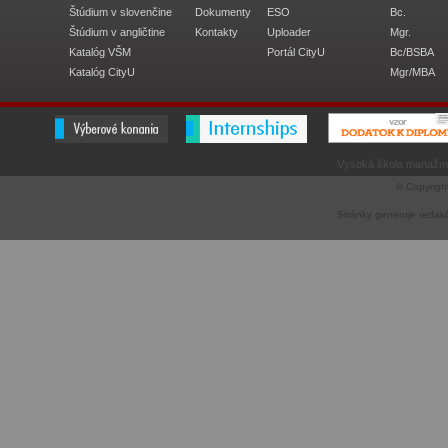
Štúdium v slovenčine
Dokumenty
ESO
Bc.
Štúdium v angličtine
Kontakty
Uploader
Mgr.
Katalóg VŠM
Portál CityU
Bc/BSBA
Katalóg CityU
Mgr/MBA
Vysoká škola manažme
© Copyrigh
Stránky generuje
redak