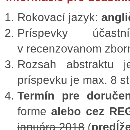
Rokovací jazyk:
angli
Príspevky účast
v recenzovanom zbor
Rozsah abstraktu j
príspevku je max. 8 st
Termín pre doručen
forme
alebo cez R
januára 2018
(
predĺž