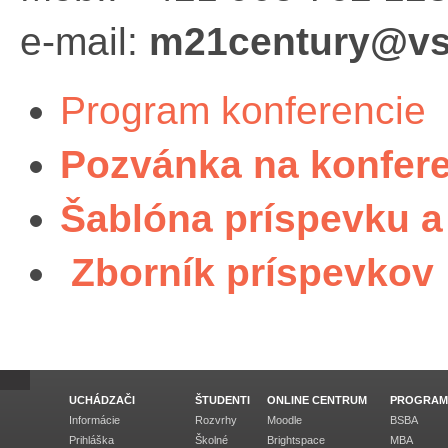
e-mail:
m21century@v
Program konferencie
Pozvánka na konfer
Šablóna príspevku a
Zborník príspevkov
UCHÁDZAČI
ŠTUDENTI
ONLINE CENTRUM
PROGRAM
Informácie
Rozvrhy
Moodle
BSBA
Prihláška
Školné
Brightspace
MBA